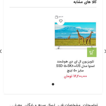
کالا های مشابه
تلویزیون ال ای دی هوشمند
اسنوا مدل SSD-50SK600US
سایز 50 اینچ
16,200,000
تومان
توضیحات
مشخصات فنی
ارسال سریع و رایگان
معرفی محصول