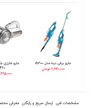
جارو برقی درما مدل dx900
جارو شارژی بل
خرید از دیجی کالا
خرید از د
420
2,440,000
تومان
,495,000
مشخصات فنی
ارسال سریع و رایگان
معرفی محص