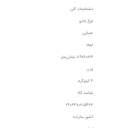
مشخصات کلی
نوع جارو
عصایی
ابعاد
109x20x26 سانتی‌متر
وزن
4 کیلوگرم
شناسه کالا
2903480205423
کشور سازنده