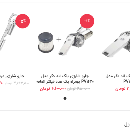
-5%
-9%
ک اند دکر مدل
جارو شارژی بلک اند دکر مدل
جارو شارژی درما مد
یجی کالا
خرید از دیجی کالا
خرید از د
PV1
PV1420 بهمراه یک عدد فیلتر اضافه
30
3,643,500
تومان
3
تومان
4,100,000
تومان
4,500,000
تومان
ول