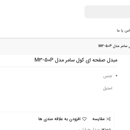
س با ما
ر مدل M3-50P
مبدل صفحه ای کول سامر مدل M3-50P
جنس
استیل
مقایسه
افزودن به علاقه مندی ها
دسته:
مبدل حرارتی