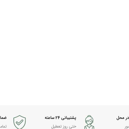
در محل
پشتیبانی 24 ساعته
ضما
ور
حتی روز تعطیل
تمام