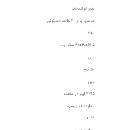
سایر توضیحات
مناسب برای 12 واحد مسکونی
ابعاد
48x40x61.5 سانتی‌متر
وزن
50 گرم
دبی
4315 لیتر در ساعت
اندازه لوله ورودی
1-1/4