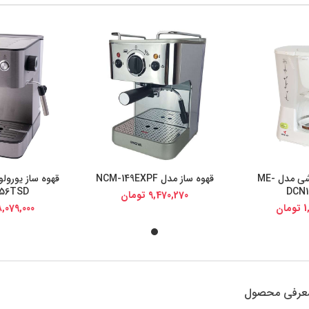
قهوه ساز مباشی مدل ME-
قهوه ساز مدل NCM-149EXPF
یجی کالا
خرید از دیجی کالا
خرید از د
56TSD
DCN1
9,470,270
تومان
1
تومان
8,079,000
عرفی محصول