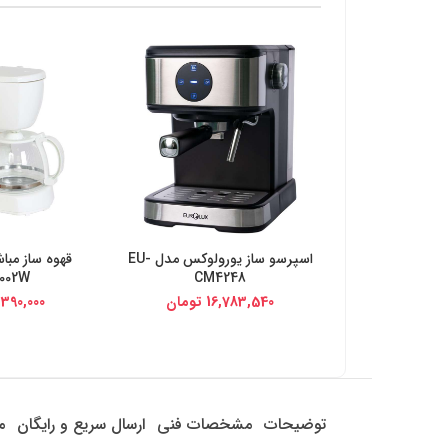
اسپرسو ساز یورولوکس مدل EU-
خرید از دیجی کالا
خرید از د
002W
CM4248
16,783,540
تومان
,390,000
توضیحات
مشخصات فنی
ارسال سریع و رایگان
م