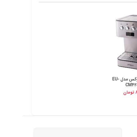
قهوه ساز یورولوکس مدل EU-
یجی کالا
CM42
تومان