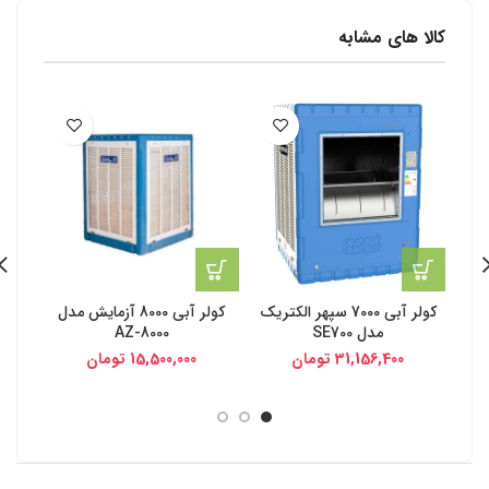
کالا های مشابه
کولر آبی 7000 سپهر الکتریک
کولر آبی 8000 آزمایش مدل
مدل SE700
AZ-8000
31,156,400
تومان
15,500,000
تومان