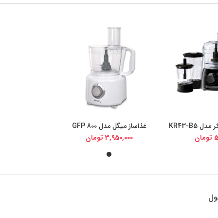
ل KR43-B5
غذاساز میگل مدل GFP 800
یجی کالا
خرید از دیجی کالا
5
تومان
3,950,000
تومان
ول