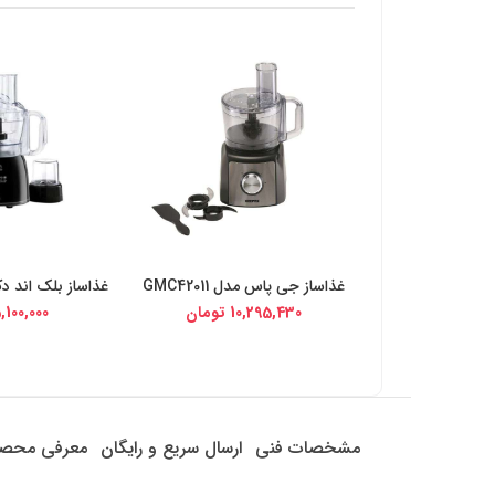
غذاساز جی پاس مدل GMC42011
غذاساز بلک اند دکر مد
خرید از دیجی کالا
خرید از د
10,295,430
تومان
,100,000
مشخصات فنی
ارسال سریع و رایگان
معرفی محص