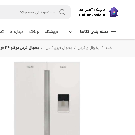
فروشگاه
وبلاگ
درباره ما
تما
دسته بندی کالاها
خانه
یخچال و فریزر
یخچال فریزر کمبی
یخچال فریزر دوقلو 34 فوت دیپوینت مدل MAX.DU _ مکس