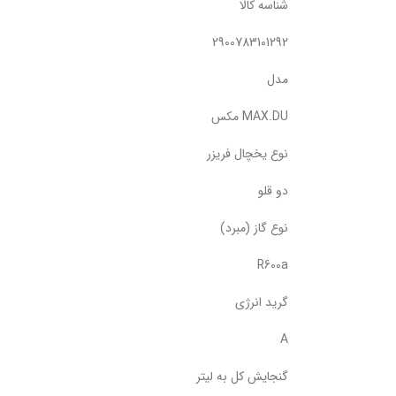
شناسه کالا
2900783101292
مدل
MAX.DU مکس
نوع یخچال فریزر
دو قلو
نوع گاز (مبرد)
R600a
گرید انرژی
A
گنجایش کل به لیتر