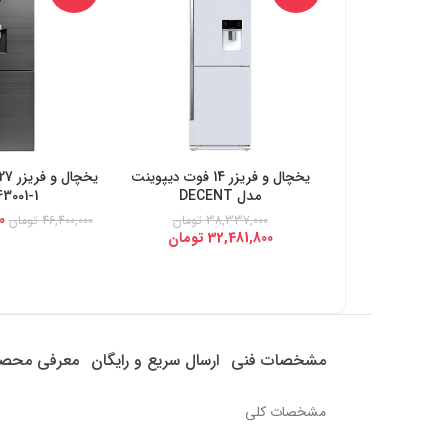
یخچال و فریزر 14 فوت دیپوینت
خرید از دیجی کالا
خرید از د
مدل DECENT
3001-1
0
38,337,000
تومان
46,400,000
تومان
32,481,800
تومان
مشخصات فنی
ارسال سریع و رایگان
معرفی محص
مشخصات کلی