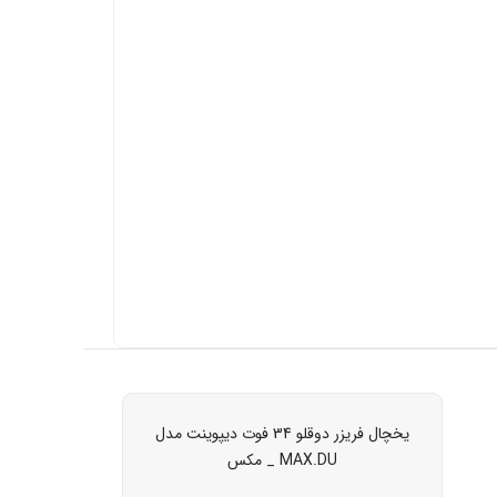
یخچال فریزر دوقلو 34 فوت دیپوینت مدل
MAX.DU _ مکس