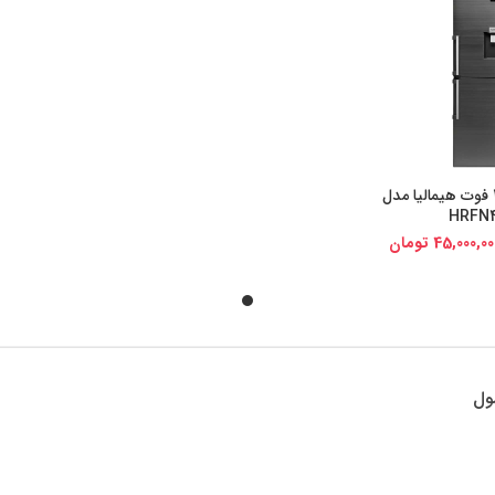
یخچال و فریزر 27 فوت هیمالیا مدل
یجی کالا
HRFN4
45,000,00
تومان
ول