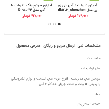
آداپتور 12 ولت 2 آمپر دی ای
آداپتور سوئیچینگ 24 ولت 10
پی مدل dk1203_shenzhen
آمپر مدل S-250-24
174,900
تومان
420,000
تومان
مشخصات فنی
ارسال سریع و رایگان
معرفی محصول
مشخصات
سایر توضیحات
دوربین های مداربسته , انواع مودم های اینترنت و لوازم الکترونیکی
با ورودی 12 ولت و شدت جریان حداکثر 2 آمپر
ابعاد
10x5x3 سانتی‌متر