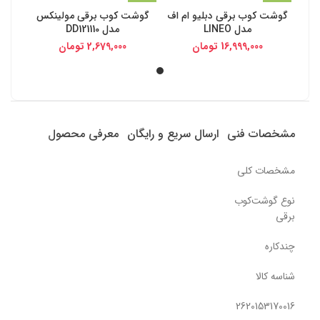
گوشت کوب برقی دبلیو ام اف
گوشت کوب برقی مولینکس
مدل LINEO
مدل DD121110
16,999,000
تومان
2,679,000
تومان
مشخصات فنی
ارسال سریع و رایگان
معرفی محصول
مشخصات کلی
نوع گوشت‌کوب
برقی
چندکاره
شناسه کالا
2620153170016