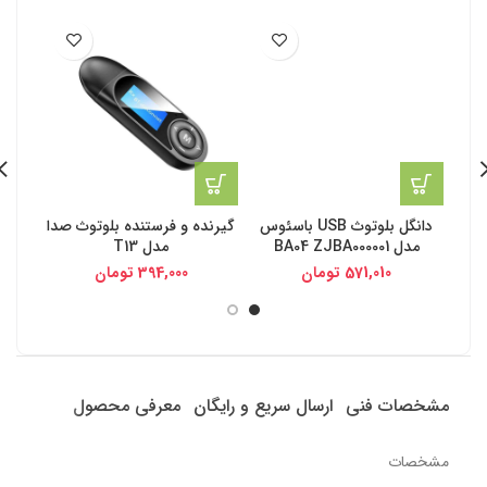
دانگل بلوتوث USB باسئوس
گیرنده و فرستنده بلوتوث صدا
گیرن
مدل BA04 ZJBA000001
مدل T13
571,010
تومان
394,000
تومان
مشخصات فنی
ارسال سریع و رایگان
معرفی محصول
مشخصات