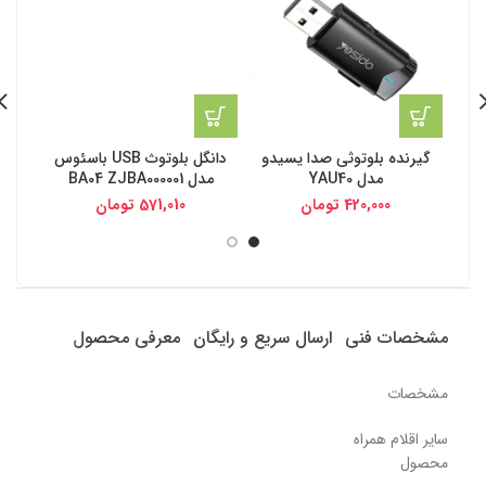
گیرنده بلوتوثی صدا یسیدو
دانگل بلوتوث USB باسئوس
مدل YAU40
مدل BA04 ZJBA000001
420,000
تومان
571,010
تومان
مشخصات فنی
ارسال سریع و رایگان
معرفی محصول
مشخصات
سایر اقلام همراه
محصول