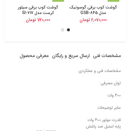
گوشت کوب برقی گوسونیک
گوشت کوب برقی سیلور
گوش
مدل GSB-845
کرست مدل SI-717
2,070,000
تومان
720,000
تومان
مشخصات فنی
ارسال سریع و رایگان
معرفی محصول
مشخصات فنی و عملکردی
توان مصرفی
400 وات
سایر توضیحات
قدرت موتور 400 وات
پایه استیل ضد پاشش