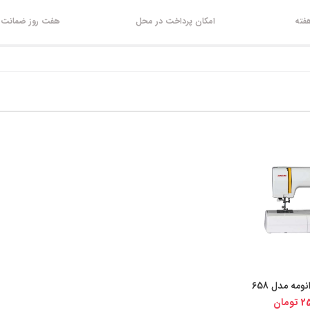
امکان پرداخت در محل
هفت روز ضمانت ب
مه مدل 658
یجی کالا
25
تومان