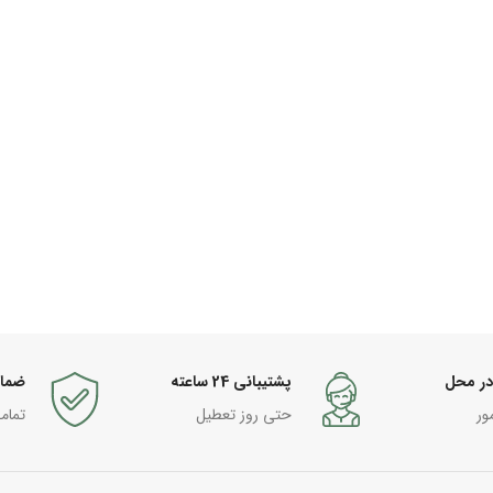
در محل
پشتیبانی 24 ساعته
ضما
ور
حتی روز تعطیل
تمام