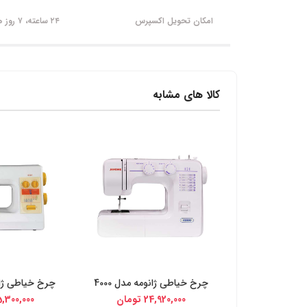
امکان تحویل اکسپرس
۲۴ ساعته، ۷ روز هفته
کالا های مشابه
چرخ خیاطی ژانومه مدل 4000
چرخ خیاطی ژانو
خرید از دیجی کالا
خرید از د
24,920,000
تومان
,300,000