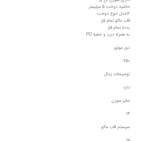
حاشیه دوخت 5 میلیمتر
12مدل تنوع دوخت
قاب ماکو تمام فلز
بدنه تمام فلز
به همراه درب و جعبه PD
دور موتور
750
توضیحات پدال
دارد
سایز سوزن
14
سیستم قاب ماکو
فلز