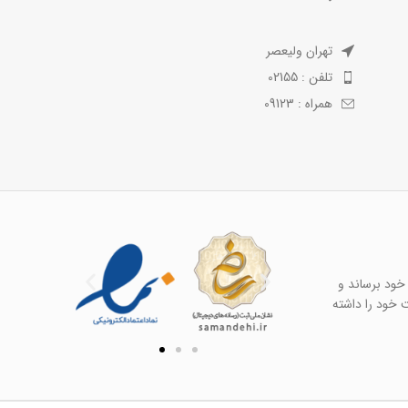
تهران ولیعصر
تلفن : 02155
همراه : 09123
خود برساند و
ت خود را داشته