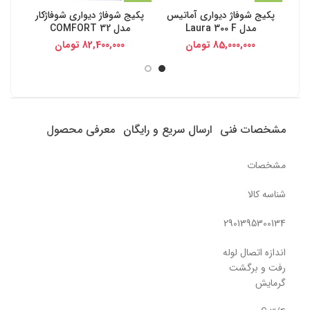
پکیج شوفاژ دیواری آماتیس
پکیج شوفاژ دیواری شوفاژکار
پکیج
مدل Laura 300 F
مدل COMFORT 32
85,000,000
تومان
82,400,000
تومان
مشخصات فنی
ارسال سریع و رایگان
معرفی محصول
مشخصات
شناسه کالا
2901395300134
اندازه اتصال لوله
رفت و برگشت
گرمایش