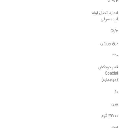
G 3/4
اندازه اتصال لوله
آب مصرفی
G1/2
برق ورودی
220
قطر دودکش
Coaxial
(دوجداره)
10
وزن
32000 گرم
ابعاد