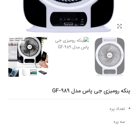
برای بزرگنمایی کلیک کنید
پنکه رومیزی جی پاس مدل GF-989
تعداد پره
سه پره