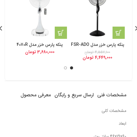
پنکه پارس خزر مدل FSR-ADO
پنکه پارس خزر مدل 4070R
پنکه
3,680,000
تومان
4,557,100
تومان
4,449,000
تومان
مشخصات فنی
ارسال سریع و رایگان
معرفی محصول
مشخصات کلی
ابعاد
46x19x60 سانتی‌متر