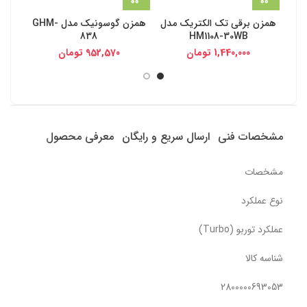
همزن برقی تک الکتریک مدل
همزن گوسونیک مدل GHM-
838
HM1108-30WB
1,440,000
تومان
952,570
تومان
مشخصات فنی
ارسال سریع و رایگان
معرفی محصول
مشخصات
نوع عملکرد
عملکرد توربو (Turbo)
شناسه کالا
2800000693053