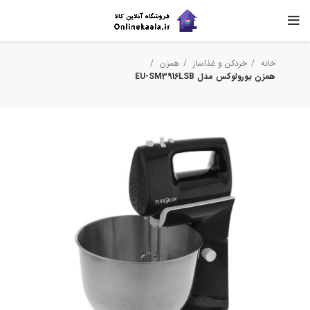
خانه
خردکن و غذاساز
همزن
همزن یورولوکس مدل EU-SM3916LSB