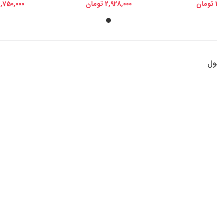
تومان
2,928,000
تومان
2,750,000
ول