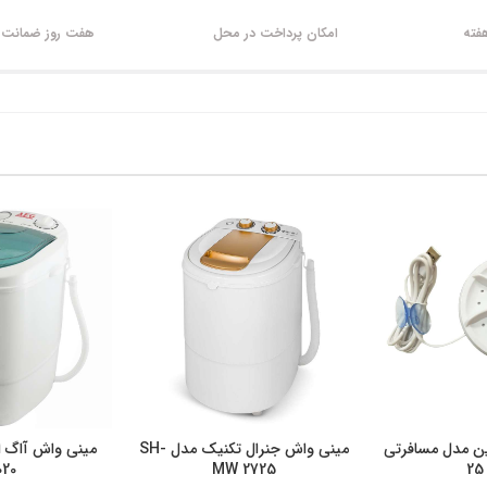
امکان پرداخت در محل
هفت روز ضمانت ب
ین مدل مسافرتی
مینی واش جنرال تکنیک مدل SH-
مینی واش آاگ ا
یجی کالا
خرید از دیجی کالا
خرید از د
020
MW 2725