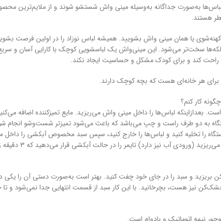
 لباس‌ها به‌صورت جداگانه به‌وسیله مینی واش شستشو شوند و از ملایم‌ترین محصو
عطر هستند.
یله کهنه‌شوی یا همان مینی واش بشویید. همیشه لباس نوزاد را در اولین فرصت بشوی
که‌ها سخت‌تر می‌شود. این مینی‌واش یک لباسشویی کوچک با کارایی آسان و سریع
راحت کند و برای کودک مشکل و حساسیت ایجاد نکند.
ت و شوی این مینی واش بین 5 تا 12 دقیقه است. بعدازاینکه لباس‌ها را داخل مینی واش می‌ریزید. مایع تمیزکننده اضافه می‌کن
دستگاه به دو طرف راست و چپ می‌باشد که باعث می‌شود تمیزتر شست‌وشو انجام شو
د آب دستگاه را تخلیه کنید و لباس‌ها را خارج کنید، سپس سبد مخصوص آبکشی را داخل م
واش می‌گذارید و لباس‌ها را قرار می‌دهید، داخل ماشین آب می‌ریزید (ورودی آب نیز دارد) تای
کن بریزید و سبد را در جای خود چفت کنید. بهتر است به‌صورت دستی آن را یکی د
ن نیز هست، بچرخانید. با این کار سبد از قسمت انتهایی جدا نمی‌شود و تا 