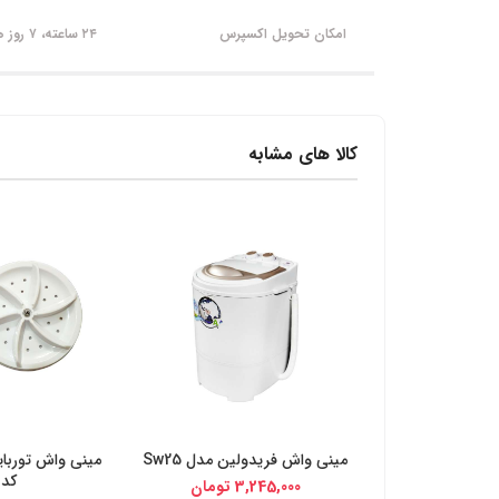
امکان تحویل اکسپرس
۲۴ ساعته، ۷ روز هفته
کالا های مشابه
مینی واش فریدولین مدل Sw25
مینی واش توربا
خرید از دیجی کالا
خرید از د
کد 25
3,245,000
تومان