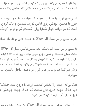
پزشکان توصیه می‌کنند برای پاک کردن لکه‌های لباس نوزاد،
استفاده کنید، نه از نرم‌کننده و محصولاتی که حاوی رنگ و 
لباس‌های نوزاد را جدا از لباس دیگر افراد خانواده و به‌وس
چون با ماندن آلودگی روی لباس نوزاد، شستن و پاک کردن ل
است که می‌تواند خیال شمارا برای شست‌وشوی لباس کودک 
خرید مینی واش مدل SW300B یه خرید عالی و کار راه انداز برای هر خانه‌ای هست که بچه کوچک دارند.
با مینی واش نیمه اتوماتیک تک سیلورلوکس مدل SW300B چگونه کار کنم؟
مدت زمان شس
تایمر را تنظیم می‌کنید تا شروع به کار کند. نحوهٔ چرخش 
در پایان 12 دقیقه، دستگاه خاموش می‌شود و شما بای
می‌برد.
هنگامی‌که البسه را آبکشی کردید، آن‌ها را درون سبد خشک‌
دور خلاف جهت عقربه‌های ساعت که خلاف جهت چرخش خشک‌ک
قابل قبولی آب البسه گرفته می‌شود.
مینی واش سیلور لوکس مدل SW300B یک مینی واش جمع‌وجور نیمه اتوماتیک و بادوام است.