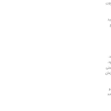
لات
ید
ید.
د.
ینی
مر را در حالت آبکشی قرار می‌دهید که 3 دقیقه زمان
و
حد