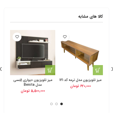
کالا های مشابه
-3%
میز تلویزیون مدل ترمه کد 121
میز تلویزیون دیواری اِلِنسی
مدل Benita
620,000
تومان
5,500,000
تومان