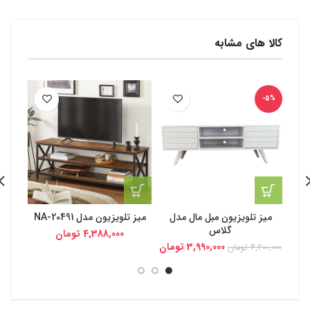
کالا های مشابه
-5%
میز تلویزیون مبل مال مدل
میز تلویزیون مدل NA-20491
میز 
گلاس
4,388,000
تومان
3,990,000
تومان
4,200,000
تومان