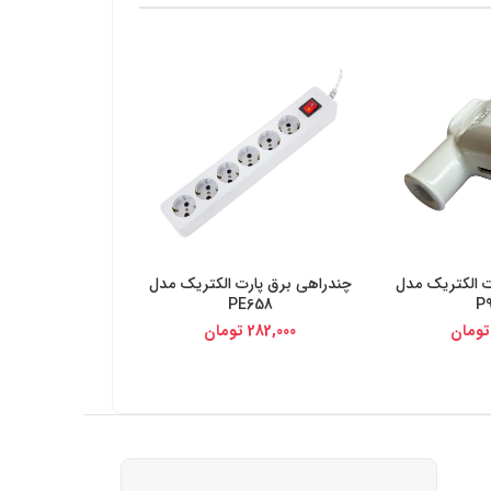
ت الکتریک مدل
چندراهی برق پارت الکتریک مدل
یجی کالا
خرید از دیجی کالا
PE658
P
تومان
282,000
تومان