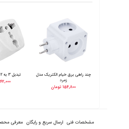
چند راهی برق خیام الکتریک مدل
تبدیل 3 به 2 اودانا مدل R1
خرید از دیجی کالا
خرید از د
زمرد
42,000
154,800
تومان
مشخصات فنی
ارسال سریع و رایگان
معرفی محص