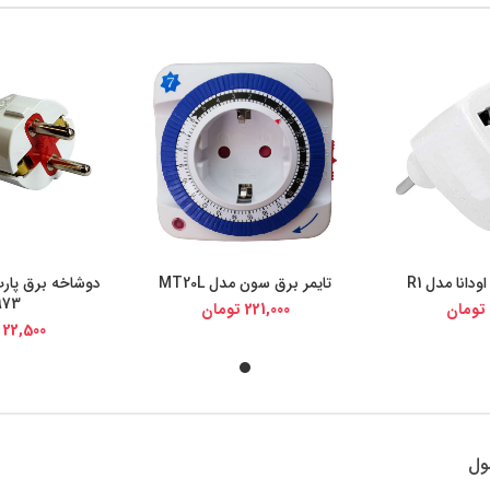
تایمر برق سون مدل MT20L
دوشاخه برق پار
یجی کالا
خرید از دیجی کالا
خرید از د
973
تومان
221,000
تومان
22,500
ول