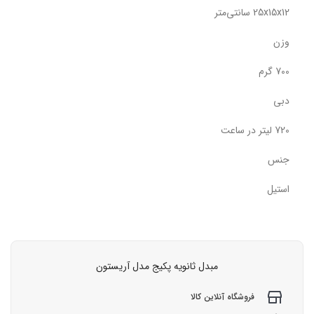
25x15x12 سانتی‌متر
وزن
700 گرم
دبی
720 لیتر در ساعت
جنس
استیل
مبدل ثانویه پکیج مدل آریستون
فروشگاه آنلاین کالا