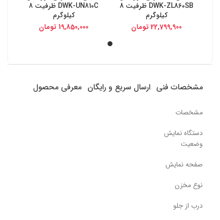
DWK-ZL860SB ظرفیت 8
DWK-UN810C ظرفیت 8
کیلوگرم
کیلوگرم
22,799,900
تومان
19,850,000
تومان
مشخصات فنی
ارسال سریع و رایگان
معرفی محصول
مشخصات
دستگاه نمایش
وضعیت
صفحه نمایش
نوع مخزن
درب از جلو