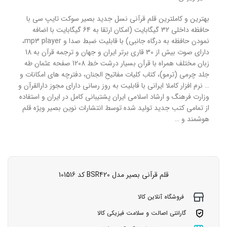
بهترین و کاملترین قلم قرآنی نسل جدید بصیر سوکت تایپ سی با
حافظه داخلی 32 گیگابایت (امکان ارتقا به 64 گیگابایت با اضافه
نمودن حافظه به درگاه جانبی) با قابلیت ضبط صدا و mp3 player،
دارای صوت بیش از 30 قاری برتر ایران و جهان و ترجمه قرآن به 18
زبان مختلف همراه با قرآن بسیار درشت خط 1208 صفحه عثمان طه
جلد چرمی (ترمو)، کتاب کلیات مفاتیح الجنان، دفترچه های امکانات و
… نرم افزار کاملا ایرانی با قابلیت به روز رسانی دارای مجوز دارالقرآن و
وزارت فرهنگ و ارشاد اسلامی ایران پشتیبانی کامل در ایران و استفاده
از تمامی کتب جدید تولید شده توسط انتشارات نوین بصیر ویژه قلم
هوشمند و …
قلم قرآنی بصیر مدل BSR420 کد 101516
فروشگاه آنلاین کالا
گارانتی اصالت و سلامت فیزیکی کالا