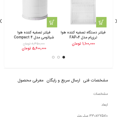
فیلتر دستگاه تصفیه کننده هوا
فیلتر تصفیه کننده هوا
بوگیر
تری‌ام مدل FAP04
شیائومی مدل 4 Compact
1,100,000
تومان
8,350,000
تومان
5,600,000
تومان
مشخصات فنی
ارسال سریع و رایگان
معرفی محصول
مشخصات
ابعاد
330x275x10 میلی‌متر