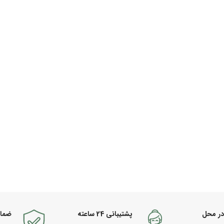
در محل
پشتیبانی 24 ساعته
ضما