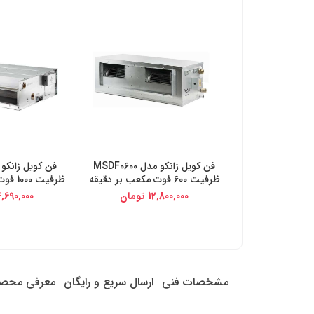
فن کویل زانکو مدل MSDF0600
خرید از دیجی کالا
خرید از د
ظرفیت 600 فوت مکعب بر دقیقه
ظرفیت 1000 فوت مکعب بر دقیقه
12,800,000
تومان
4,690,000
مشخصات فنی
ارسال سریع و رایگان
معرفی محص