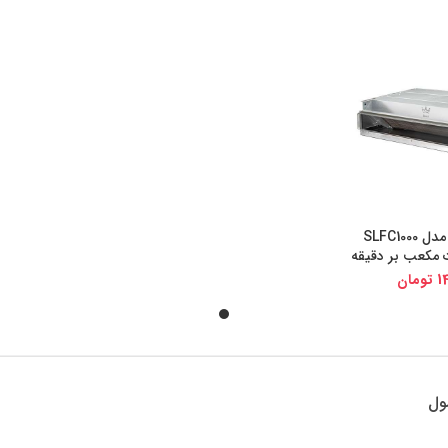
فن کویل زانکو مدل SLFC1000
یجی کالا
1
تومان
ول