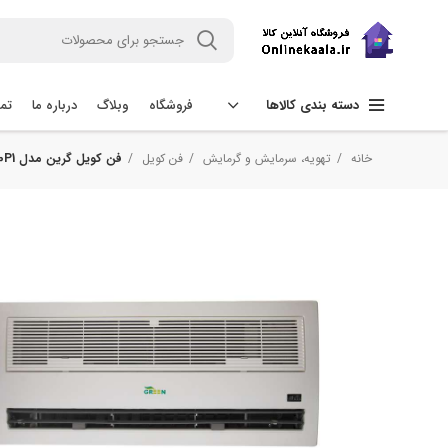
فروشگاه
وبلاگ
درباره ما
تما
دسته بندی کالاها
خانه
تهویه، سرمایش و گرمایش
فن کویل
فن کویل گرین مدل G1WF500P1 ظرفیت 500 فوت مکعب بر دقیقه