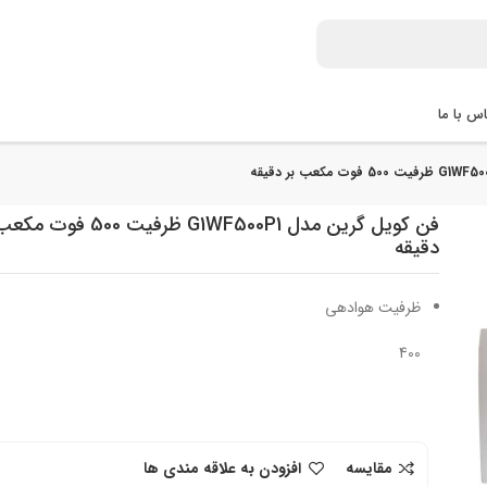
س با ما
فن کویل گرین مدل G1WF500P1 ظرفیت 500 ف
دقیقه
ظرفیت هوادهی
400
مقایسه
افزودن به علاقه مندی ها