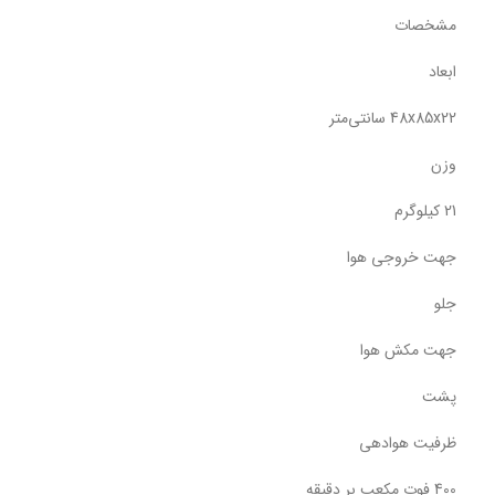
مشخصات
ابعاد
48x85x22 سانتی‌متر
وزن
21 کیلوگرم
جهت خروجی هوا
جلو
جهت مکش هوا
پشت
ظرفیت هوادهی
400 فوت مکعب بر دقیقه