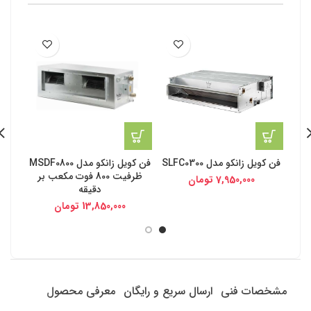
فن کویل زانکو مدل SLFC0300
فن کویل زانکو مدل MSDF0800
فن کوی
ظرفیت 800 فوت مکعب بر
7,950,000
تومان
دقیقه
13,850,000
تومان
مشخصات فنی
ارسال سریع و رایگان
معرفی محصول