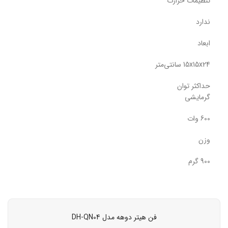
تنظیمات حرارت
ندارد
ابعاد
15x15x24 سانتی‌متر
حداکثر توان
گرمایشی
600 وات
وزن
900 گرم
فن هیتر دوهه مدل DH-QN04