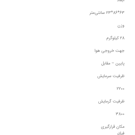
63*86*23 سانتی‌متر
وزن
28 کیلوگرم
جهت خروجی هوا
پایین – مقابل
ظرفیت سرمایش
2200
ظرفیت گرمایش
3800
مکان قرارگیری
فیلتر