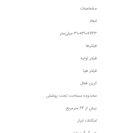
مشخصات
ابعاد
310x310x743 میلی‌متر
فیلترها
فیلتر اولیه
فیلتر هپا
کربن فعال
محدوده مساحت تحت پوشش
بیش از 64 متر‌مربع
امکانات ابزار