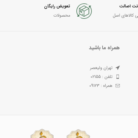
نت اصالت
تعویض رایگان
ی کالاهای اصل
محصولات
همراه ما باشید
تهران ولیعصر
تلفن : 02155
همراه : 09123