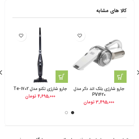
کالا های مشابه
جارو شارژی بلک اند دکر مدل
جارو شارژی تکنو مدل Te-1702
جار
PV1420
4,695,000
تومان
3,495,000
تومان