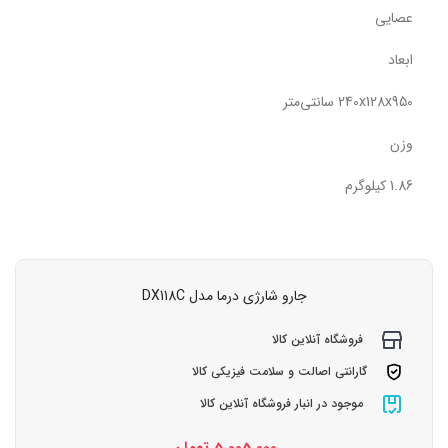
عصایی
ابعاد
240x128x950 سانتی‌متر
وزن
1.86 کیلوگرم
جارو شارژی درما مدل DX118C
فروشگاه آنلاین کالا
گارانتی اصالت و سلامت فیزیکی کالا
موجود در انبار فروشگاه آنلاین کالا
5,005,000
تومان