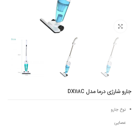
برای بزرگنمایی کلیک کنید
جارو شارژی درما مدل DX118C
نوع جارو
عصایی