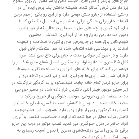
چرخ های بزرگتر و کفی فلزی حرکت دادن یا سُر دادن آن روی سطوح
پُرز دار مثل فرش آسانتر شده. همیشه داشتن یک برس ایده آل در
راحتی استفاده از جارو نقش مهمی دارد و از این رو یکی از مهم ترین
قطعات جاروبرقی خانگی برقی به شمار می آید.مبل پاک کن که با
برای گرد گیری پارچه های مبل و صندلی در حالی که از دور پایین،
بدون صدمه زدن به پارچه ها از گردگیری شدنشان مطمین
شویم.کابل برق همه ی جاروبرقی های پاکتین با ضخامت و کیفیت
استاندارد و مهندسی شده انتخاب شده که هم استحکام قابل قبول
دارند و در حین کار طولانی مدت با جاروبرقی داغ نمی کنند. طول
کابل 6.5 متری به علاوه لوله و تلسکوپی استیل شعاع مانور 9.5 متر را
فراهم می کند که برای خانه های امروزی با مساحت تقریبا متوسط
ازخراب شدن شدن پریزها جلوگیری کند و نیز کمتر دوشاخه برق را
برای جارو کردن تمام خانه جابجا کنید.علاوه بر پد گردگیر قرارگرفته در
زیر سینی موتور، فیلتر آنتی باکتریال قرار داده شده در مسیر خروجیِ
باد، با تصفیه هوای خروجی، موجب جلوگیری از خروج ریزگرد به
محیط خانه شده و همزمان با کاهش آسیب تنفسی، فضای خانه نیاز
کمتری به گردگیری پس از جارو زدن دارد. همچنین این فیلترموجب
کاهش ذرات معلق در هوا شده که از ایجاد حساسیت تنفسی و آلرژی
افراد حاضر در منزل جلوگیری می نماید.نصب موتور در درب این جارو
برقی ها برای آسانی درشستشوی مخزن را بدون آسیب رسیدن به
موتور امکان پذیر کرده است.