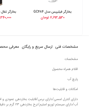
بخارگر فیلیپس مدل GC484
بخارگر تفال مدل 
خرید از دیجی کالا
خرید از د
6,193,530
تومان
,340,000
مشخصات فنی
ارسال سریع و رایگان
معرفی محص
مشخصات
اقلام همراه محصول
پارچ آب
امکانات و قابلیت‌ها
آب/دارای سیستم توربو استیم/نرخ بخاردهی 23 گرم بر دقیقه