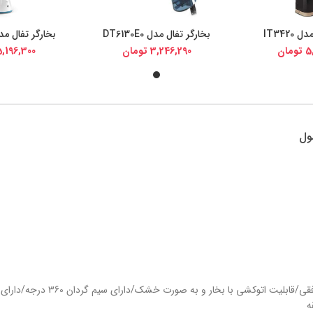
IT3420
بخارگر تفال مدل DT6130E0
بخارگر تفال مدل 460EO
یجی کالا
خرید از دیجی کالا
خرید از د
5
تومان
3,246,290
تومان
,196,300
ول
دارای کنترل لمسی/دارای برس/قابلبت بخاردهی عمودی و افقی/قابلیت اتوکشی با بخار و به صورت خشک/