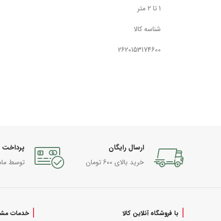
1 تا 2 متر
شناسه کالا
2620153174600
ارسال رایگان
پرداخت 
خرید بالای 600 تومان
توسط مام
با فروشگاه آنلاین کالا
خدمات مشت