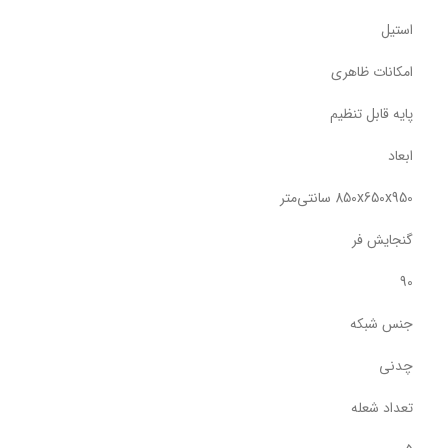
استیل
امکانات ظاهری
پایه قابل تنظیم
ابعاد
850x650x950 سانتی‌متر
گنجایش فر
90
جنس شبکه
چدنی
تعداد شعله