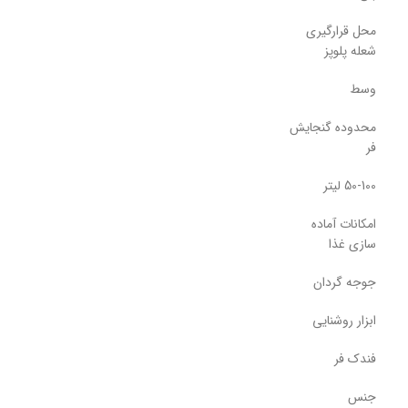
محل قرارگیری
شعله پلوپز
وسط
محدوده گنجایش
فر
50-100 لیتر
امکانات آماده
سازی غذا
جوجه گردان
ابزار روشنایی
فندک فر
جنس