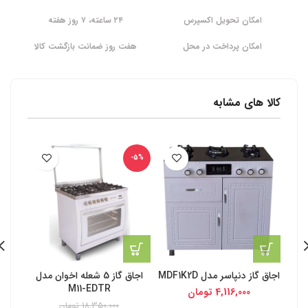
امکان تحویل اکسپرس
۲۴ ساعته، ۷ روز هفته
امکان پرداخت در محل
هفت روز ضمانت بازگشت کالا
کالا های مشابه
-5%
اجاق گاز دنپاسر مدل MDF1K2D
اجاق گاز 5 شعله اخوان مدل
M11-EDTR
4,116,000
تومان
18,350,000
تومان