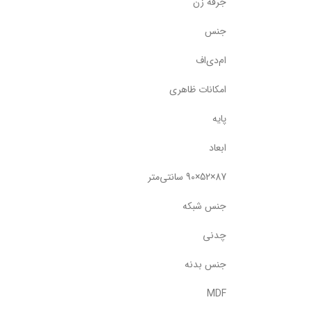
جرقه زن
جنس
ام‌دی‌اف
امکانات ظاهری
پایه
ابعاد
87×52×90 سانتی‌متر
جنس شبکه
چدنی
جنس بدنه
MDF