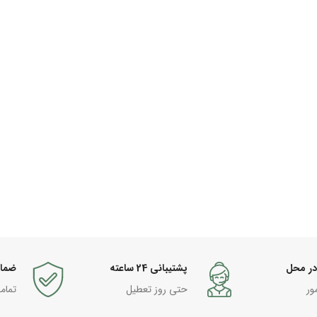
در محل
پشتیبانی 24 ساعته
ضما
ور
حتی روز تعطیل
تمام