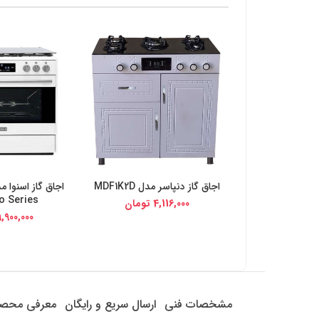
اجاق گاز دنپاسر مدل MDF1K2D
خرید از دیجی کالا
خرید از د
o Series
4,116,000
تومان
9,900,000
مشخصات فنی
ارسال سریع و رایگان
معرفی محص