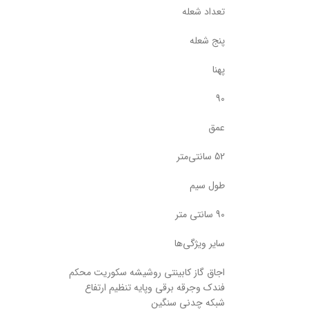
تعداد شعله
پنج شعله
پهنا
90
عمق
52 سانتی‌متر
طول سیم
90 سانتی متر
سایر ویژگی‌ها
اجاق گاز کابینتی روشیشه سکوریت محکم
فندک وجرقه برقی وپایه تنظیم ارتفاع
شبکه چدنی سنگین