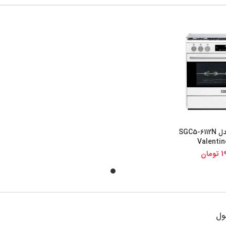
اجاق گاز اسنوا مدل SGC5-6112N
یجی کالا
Valentin
1
تومان
ول