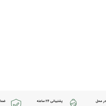
در محل
پشتیبانی 24 ساعته
ضما