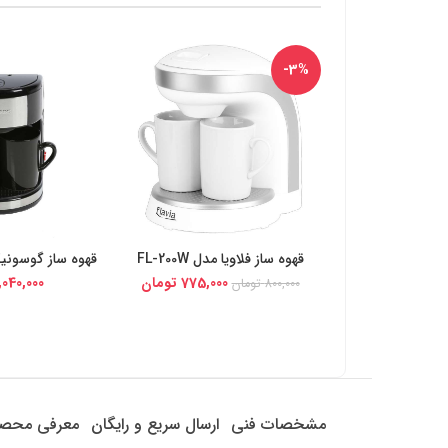
-3%
قهوه ساز فلاویا مدل FL-200W
قهوه ساز گوسونیک مد
خرید از دیجی کالا
خرید از د
775,000
تومان
,040,000
800,000
تومان
مشخصات فنی
ارسال سریع و رایگان
معرفی محص