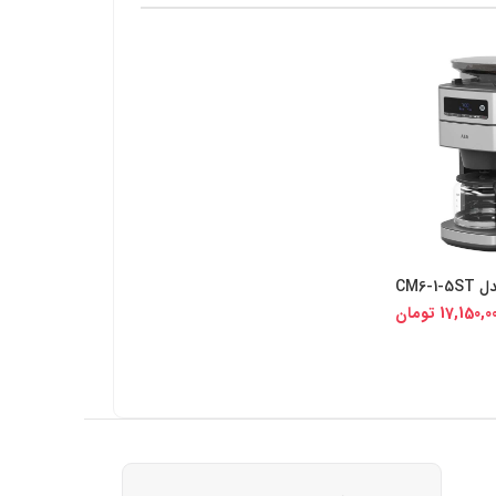
CM6-
یجی کالا
17,150,0
تومان