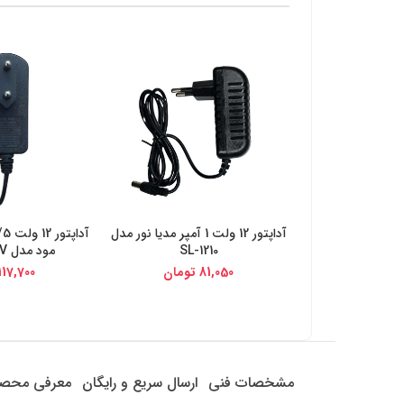
آداپتور 12 ولت 1 آمپر مدیا نور مدل
خرید از دیجی کالا
خرید از د
SL-1210
مود مدل 120150SPAV
81,050
تومان
117,700
مشخصات فنی
ارسال سریع و رایگان
معرفی محص