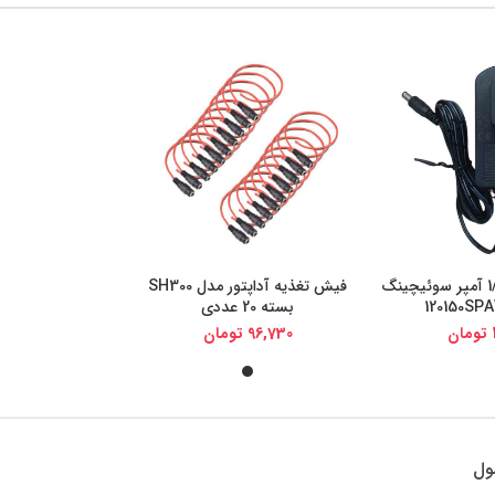
آداپتور 12 ولت 1/5 آمپر سوئیچینگ
فیش تغذیه آداپتور مدل SH300
یجی کالا
خرید از دیجی کالا
بسته 20 عددی
تومان
96,730
تومان
ول