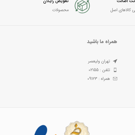
نت اصالت
تعویض رایگان
ی کالاهای اصل
محصولات
همراه ما باشید
تهران ولیعصر
تلفن : 02155
همراه : 09123