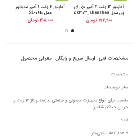
آداپتور 12 ولت 2 آمپر دی ای
آداپتور 6 ولت 1 آمپر مدیانور
پی مدل dk1203_shenzhen
مدل SL-0610
174,900
تومان
218,000
تومان
مشخصات فنی
ارسال سریع و رایگان
معرفی محصول
مشخصات
سایر توضیحات
مناسب برای انواع تجهیزات معمولی و صنعتی نیازمند ولتاژ 12 ولت و
جریان حداکثر 5 آمپر
ابعاد
3.5×7.8×11 سانتی‌متر