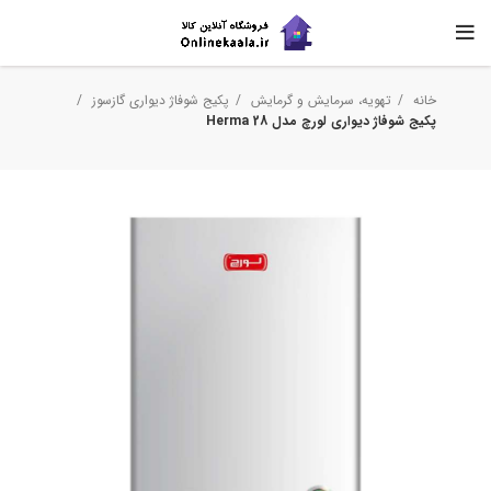
خانه
تهویه، سرمایش و گرمایش
پکیج شوفاژ دیواری گازسوز
پکیج شوفاژ دیواری لورچ مدل Herma 28