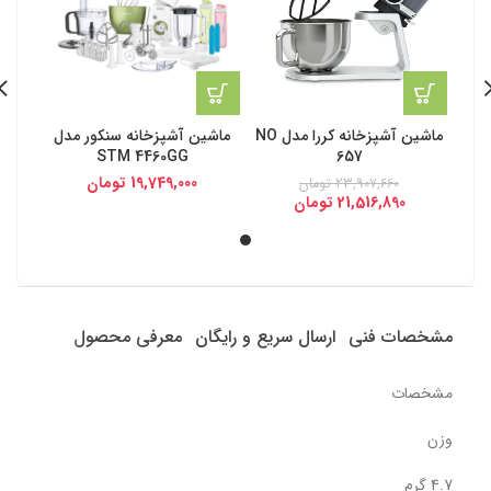
ماشین آشپزخانه کررا مدل NO
ماشین آشپزخانه سنکور مدل
STM 4460GG
657
19,749,000
تومان
23,907,660
تومان
21,516,890
تومان
مشخصات فنی
ارسال سریع و رایگان
معرفی محصول
مشخصات
وزن
4.7 گرم