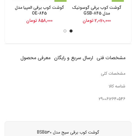
گوشت کوب برقی گوسونیک
گوشت کوب برقی المپیا مدل
گوش
مدل GSB-845
OE-845
2,070,000
تومان
858,000
تومان
مشخصات فنی
ارسال سریع و رایگان
معرفی محصول
مشخصات کلی
شناسه کالا
2900612640546
گوشت کوب برقی سیج مدل BSB530