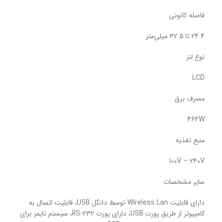
فاصله کانونی
24.4 تا 32.5 میلی‌متر
نوع لنز
LCD
مصرف برق
464W
منبع تغذیه
100V – 240V
سایر مشخصات
دارای قابلیت Wireless Lan توسط دانگل USB، قابلیت اتصال به
کامپیوتر از طریق پورت USB، دارای پورت RS-232، سیستم تایمر برای