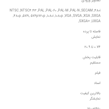
تصاویر ورودی
NTSC ,NTSC4.43 ,PAL ,PAL-60 ,PAL-M ,PAL-N ,SECAM ,480i
,480p ,576i, 576p720p ,1080i ,1080p ,VGA ,SVGA ,XGA ,SXGA
,SXGA+ ,UXGA
فاصله تا پرده
نمایش
0.74 تا 20.9
قابلیت پخش
مستقیم
فیلم
اسناد
بالاترین کیفیت
نمایشگر
1920×1200