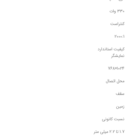
330 وات
کنتراست
2000:1
کیفیت استاندارد
نمایشگر
1024×768
محل اتصال
سقف
زمین
نسبت کانونی
1.7 تا 2.2 میلی متر