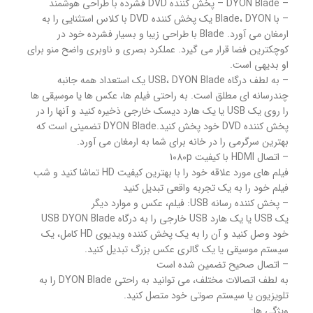
– DYON Blade – پخش کننده DVD فشرده با طراحی هوشمند
– با Blade، DYON یک پخش کننده DVD با کلاس استثنایی را به
ارمغان می آورد. Blade با طراحی زیبا و بسیار فشرده خود در
کوچکترین فضا قرار می گیرد. عملکرد بصری و ناوبری واضح منو برای
او بدیهی است.
– به لطف درگاه USB، DYON Blade یک استعداد همه جانبه
چندرسانه ای مطلق است. به راحتی فیلم ها، عکس ها یا موسیقی ها
را روی یک USB یا یک هارد دیسک خارجی ذخیره کنید و آنها را در
پخش کننده DVD خود پخش کنید.DYON Blade تضمینی است که
بهترین سرگرمی را در خانه برای شما به ارمغان می آورد.
– اتصال HDMI با کیفیت 1080p
فیلم های مورد علاقه خود را با بهترین کیفیت HD تماشا کنید و شب
فیلم خود را به یک تجربه واقعی تبدیل کنید
– پخش کننده رسانه USB: فیلم، عکس و موارد دیگر
یک USB یا یک هارد USB خارجی را به درگاه USB DYON Blade
خود وصل کنید و آن را به یک پخش کننده ویدیوی HD کامل، یک
سیستم موسیقی یا یک گالری عکس بزرگ تبدیل کنید.
– اتصال صحیح تضمین شده است
به لطف اتصالات مختلف، می توانید به راحتی DYON Blade را به
تلویزیون یا سیستم صوتی خود متصل کنید.
ویژگی ها: