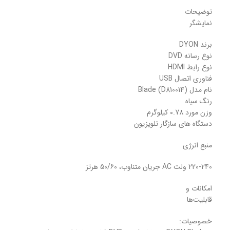
توضیحات
نمایشگر
برند DYON
نوع رسانه DVD
نوع رابط HDMI
فناوری اتصال USB
نام مدل Blade (D810014)
رنگ سیاه
وزن مورد 0.78 کیلوگرم
دستگاه های سازگار تلویزیون
منبع انرژی
220-240 ولت AC جریان متناوب، 50/60 هرتز
امکانات و
قابلیت‌ها
خصوصیات: