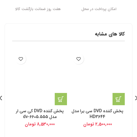
امکان پرداخت در محل
هفت روز ضمانت بازگشت کالا
کالا های مشابه
پخش کننده DVD سی یرا مدل
پخش کننده DVD کی سی ار
HD3644
مدل ‎dv-6605.555
مدل R
2,500,000
تومان
8,530,000
تومان