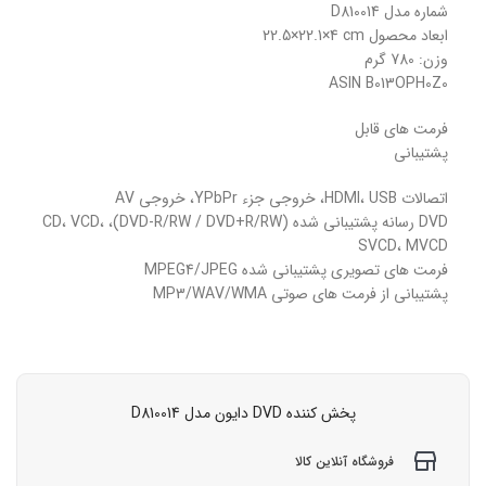
شماره مدل ‏D810014
ابعاد محصول ‎22.5×22.1×4 cm
وزن: 780 گرم
ASIN B013OPH0Z0
فرمت های قابل
پشتیبانی
اتصالات HDMI، USB، خروجی جزء YPbPr، خروجی AV
DVD رسانه پشتیبانی شده (DVD-R/RW / DVD+R/RW)، CD، VCD،
SVCD، MVCD
فرمت های تصویری پشتیبانی شده MPEG4/JPEG
پشتیبانی از فرمت های صوتی MP3/WAV/WMA
پخش کننده DVD دایون مدل ‎D810014
فروشگاه آنلاین کالا