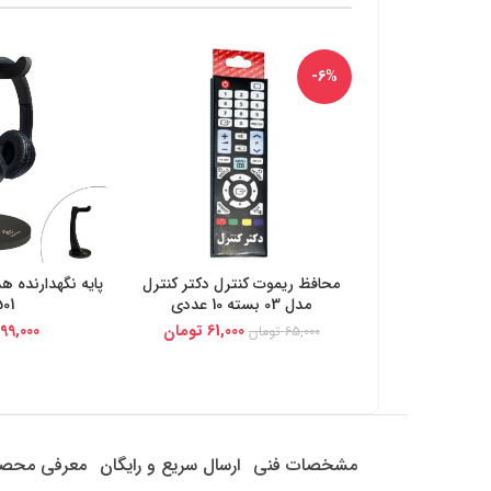
-6%
محافظ ریموت کنترل دکتر کنترل
پایه نگهدارنده ه
خرید از دیجی کالا
خرید از د
مدل 03 بسته 10 عددی
501
61,000
تومان
99,000
65,000
تومان
مشخصات فنی
ارسال سریع و رایگان
معرفی محص