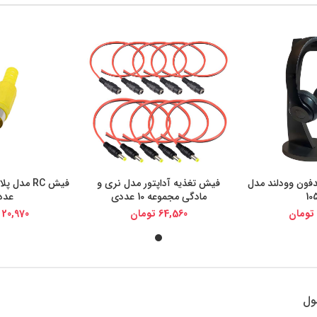
دفون وودلند مدل
فیش تغذیه آداپتور مدل نری و
فیش RC مد
یجی کالا
خرید از دیجی کالا
خرید از د
10
مادگی مجموعه 10 عددی
عدد
تومان
64,560
تومان
20,970
ول