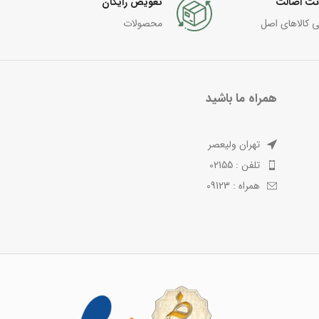
نت اصالت
تعویض رایگان
ی کالاهای اصل
محصولات
همراه ما باشید
تهران ولیعصر
تلفن : 02155
همراه : 09123