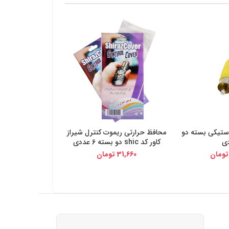
ل پلاستیکی بسته دو
محافظ حرارتی ریموت کنترل شیراز
یجی کالا
خرید از دیجی کالا
ی
کاور کد shic دو بسته 6 عددی
تومان
31,660
تومان