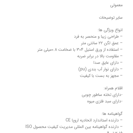
معمولی
سایر توضیحات
انواع ویژگی ها:
– طراحی زیبا و منحصر به فرد
– عمق لگن 22 سانتی متر
– استفاده از ورق استیل 304 با ضخامت 0.8میلی متر
– مقاومت بالا در برابر ضربه
– دارای عایق صدا
– دارای نوار آب بندی (pu)
– مجهز به بست با کیفیت
اقلام همراه:
-دارای تخته ساطور چوبی
-دارای سبد فلزی میوه
گواهینامه ها:
– دارنده استاندارد اتحادیه اروپا CE
– دارنده گواهینامه بین المللی مدیریت کیفیت محصول ISO