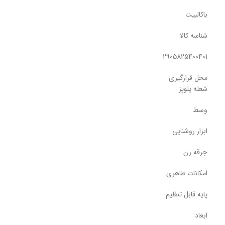
باکالبیت
شناسه کالا
2905825400401
محل قرارگیری
شعله پلوپز
وسط
ابزار روشنایی
جرقه زن
امکانات ظاهری
پایه قابل تنظیم
ابعاد