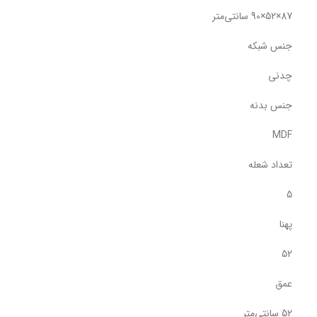
87×52×90 سانتی‌متر
جنس شبکه
چدنی
جنس بدنه
MDF
تعداد شعله
5
پهنا
52
عمق
52 سانتی‌متر